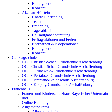
Bildergalerie
Konzept
Alzenau-Hörstein
Unsere Einrichtung
Team
Ernährung
Tagesablauf
Hausaufgabenbetreuung
Freitagsaktionen und Ferien
Elternarbeit & Kooperationen
Bildergalerie
Konzept
Ganztagsschule
GGT Christian-Schad Grundschule Aschaffenburg
OGT Christian-Schad Grundschule Aschaffenburg
OGTS Grünewald-Grundschule Aschaffenburg
OGTS Pestalozzi-Grundschule Aschaffenburg
OGTS Brentano-Grundschule Aschaffenburg
OGTS Kolping-Grundschule Aschaffenburg
Frauenhaus
Frauen- und Kinderschutzhaus Bayerischer Untermain
und
Online-Beratung
Allgemeine Infos
Allgemeine Infos