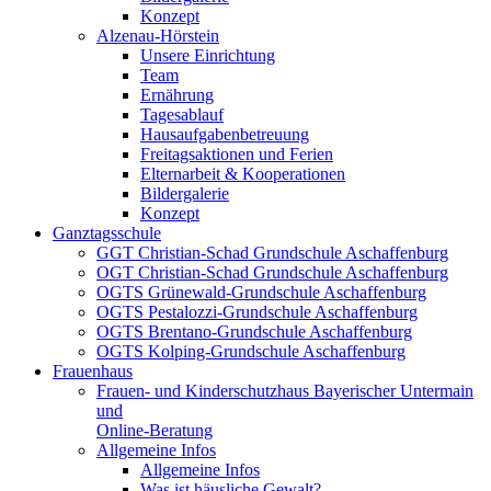
Konzept
Alzenau-Hörstein
Unsere Einrichtung
Team
Ernährung
Tagesablauf
Hausaufgabenbetreuung
Freitagsaktionen und Ferien
Elternarbeit & Kooperationen
Bildergalerie
Konzept
Ganztagsschule
GGT Christian-Schad Grundschule Aschaffenburg
OGT Christian-Schad Grundschule Aschaffenburg
OGTS Grünewald-Grundschule Aschaffenburg
OGTS Pestalozzi-Grundschule Aschaffenburg
OGTS Brentano-Grundschule Aschaffenburg
OGTS Kolping-Grundschule Aschaffenburg
Frauenhaus
Frauen- und Kinderschutzhaus Bayerischer Untermain
und
Online-Beratung
Allgemeine Infos
Allgemeine Infos
Was ist häusliche Gewalt?