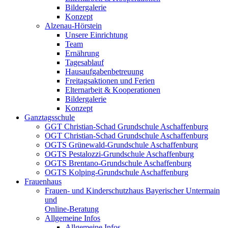
Bildergalerie
Konzept
Alzenau-Hörstein
Unsere Einrichtung
Team
Ernährung
Tagesablauf
Hausaufgabenbetreuung
Freitagsaktionen und Ferien
Elternarbeit & Kooperationen
Bildergalerie
Konzept
Ganztagsschule
GGT Christian-Schad Grundschule Aschaffenburg
OGT Christian-Schad Grundschule Aschaffenburg
OGTS Grünewald-Grundschule Aschaffenburg
OGTS Pestalozzi-Grundschule Aschaffenburg
OGTS Brentano-Grundschule Aschaffenburg
OGTS Kolping-Grundschule Aschaffenburg
Frauenhaus
Frauen- und Kinderschutzhaus Bayerischer Untermain
und
Online-Beratung
Allgemeine Infos
Allgemeine Infos